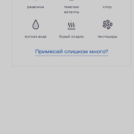
ржавчина
тяжелые
хлор
металлы
мутная вода
бурый осадок
пестициды
Примесей слишком много?