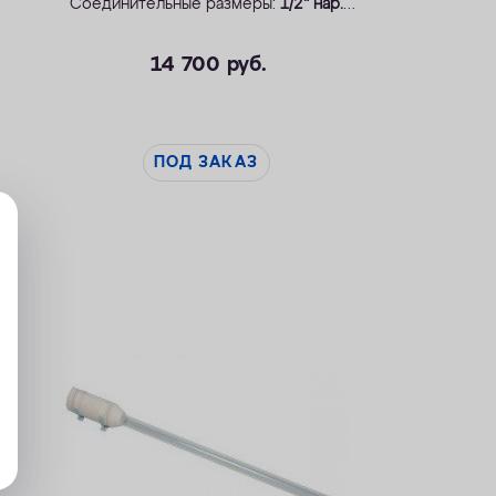
Соединительные размеры:
1/2" нар.
Производитель:
WonderLight, Венгрия.
Применение: системы
WaterBoss и WaterMax
.
14 700
руб.
ПОД ЗАКАЗ