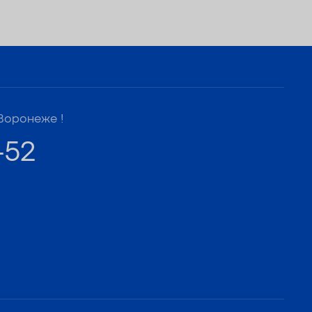
Воронеже !
-52