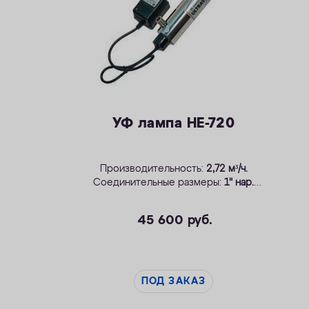
УФ лампа НЕ-720
Производительность:
2,72 м³/ч.
Соединительные размеры:
1" нар.
Производитель:
WonderLight, Венгрия.
Применение: системы
WaterBoss и WaterMax
.
45 600
руб.
ПОД ЗАКАЗ