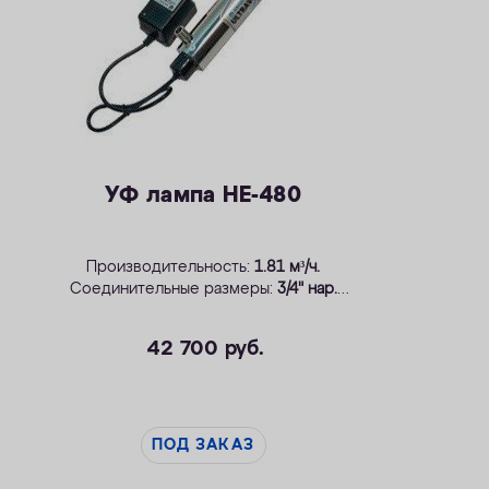
УФ лампа НЕ-480
Производительность:
1.81 м³/ч.
Соединительные размеры:
3/4" нар.
Производитель:
WonderLight, Венгрия.
Применение: системы
WaterBoss и WaterMax
.
42 700
руб.
ПОД ЗАКАЗ