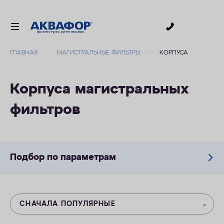
0
ГЛАВНАЯ
МАГИСТРАЛЬНЫЕ ФИЛЬТРЫ
КОРПУСА
ДЛЯ ПИТЬЕВОЙ ВОДЫ
СМЕННЫЕ МОДУЛИ
Корпуса магистральных
ДЛЯ ВАННОЙ
фильтров
В КОТТЕДЖ
АКСЕССУАРЫ
ДЛЯ БИЗНЕСА
Подбор по параметрам
АКЦИИ
ДОСТАВКА
СНАЧАЛА ПОПУЛЯРНЫЕ
ОПЛАТА