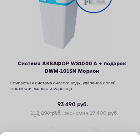
Система АКВАФОР WS1000 A + подарок
DWM-101SN Морион
Компактная система очистки воды, удаление солей
жесткости, железа и марганца.
—Производительность раб./макс. — 1,5/2,3 м3/ч
—Максимальное значение ПМО: до 10 мг О2/л
93 490
руб.
—Максимальная удаляемая жесткость — 24 мг-экв/л
112 890
руб.
, экономия 19 400
руб.
—Максимальная удаляемая концентрация железа — 5 мг/л
—Максимальная удаляемая концентрация растворенного
марганца — 3 мг/л
ПОД ЗАКАЗ
—Объем воды/соли на регенерацию от 66 л/1,0 кг