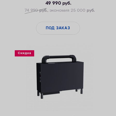
— Максимальная удаляемая жесткость — 24 мг-экв/л
49 990
руб.
— Максимальная удаляемая концентрация железа — 10 мг/л
74 990
руб.
, экономия 25 000
руб.
— Максимальная удаляемая концентрация растворенного
марганца — 3 мг/л
— Объем воды/соли на регенерацию от 43 литров / 0,8 кг
ПОД ЗАКАЗ
— Размеры 322 х 432 х 554 мм
Скидка