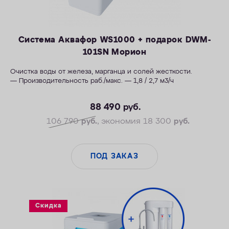
Система Аквафор WS1000 + подарок DWM-
101SN Морион
Очистка воды от железа, марганца и солей жесткости.
— Производительность раб./макс. — 1,8 / 2,7 м3/ч
— Максимальная удаляемая жесткость — 34 мг-экв/л
88 490
руб.
— Максимальная удаляемая концентрация железа —14 мг/л
— Максимальная удаляемая концентрация растворенного
106 790
руб.
, экономия 18 300
руб.
марганца — 5 мг/л
— Объем воды/соли на регенерацию от 70 литров / 1,4 кг
— Размеры 404 х 485 х 795 мм
ПОД ЗАКАЗ
Скидка