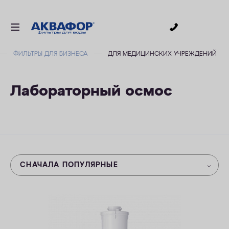
0
ФИЛЬТРЫ ДЛЯ БИЗНЕСА
ДЛЯ МЕДИЦИНСКИХ УЧРЕЖДЕНИЙ
ДЛЯ ПИТЬЕВОЙ ВОДЫ
СМЕННЫЕ МОДУЛИ
Лабораторный осмос
ДЛЯ ВАННОЙ
В КОТТЕДЖ
АКСЕССУАРЫ
ДЛЯ БИЗНЕСА
СНАЧАЛА ПОПУЛЯРНЫЕ
АКЦИИ
ДОСТАВКА
ОПЛАТА