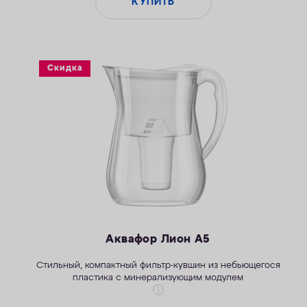
КУПИТЬ
Скидка
Аквафор Лион А5
Стильны
й
, компактный фильтр-кувшин из небьющегося
пластика
с минерализующим модулем