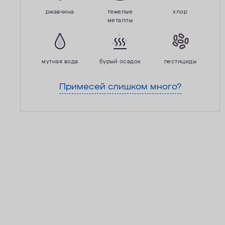
ржавчина
тяжелые
хлор
металлы
мутная вода
бурый осадок
пестициды
Примесей слишком много?