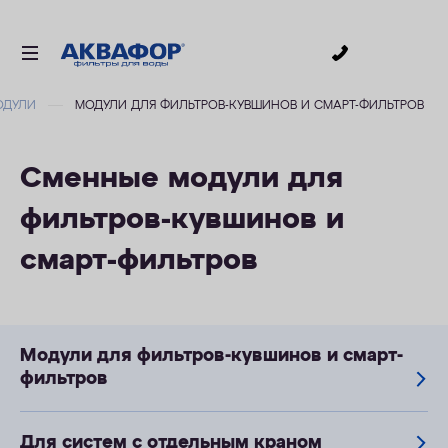
0
ОДУЛИ
МОДУЛИ ДЛЯ ФИЛЬТРОВ-КУВШИНОВ И СМАРТ-ФИЛЬТРОВ
ДЛЯ ПИТЬЕВОЙ ВОДЫ
СМЕННЫЕ МОДУЛИ
Сменные модули для
ДЛЯ ВАННОЙ
фильтров-кувшинов и
В КОТТЕДЖ
смарт-фильтров
АКСЕССУАРЫ
ДЛЯ БИЗНЕСА
АКЦИИ
Модули для фильтров-кувшинов и смарт-
фильтров
ДОСТАВКА
ОПЛАТА
Для систем с отдельным краном