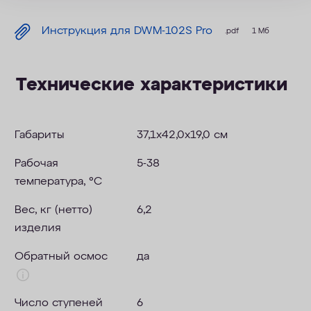
Инструкция для DWM-102S Pro
.pdf
1 Мб
Технические характеристики
Габариты
37,1x42,0x19,0 см
Рабочая
5-38
температура, °C
Вес, кг (нетто)
6,2
изделия
Обратный осмос
да
Число ступеней
6