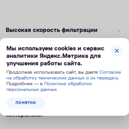
Высокая скорость фильтрации
Можно пить без кипячения
Мы используем cookies и сервис
аналитики Яндекс.Метрика для
улучшения работы сайта.
Мягкая вода на 100%
Продолжая использовать сайт, вы даете
Согласие
на обработку технических данных и их передачу
.
Легкая замена модулей в одно
Подробнее — в
Политике обработки
касание
персональных данных
ПОНЯТНО
Обогащение полезными
минералами